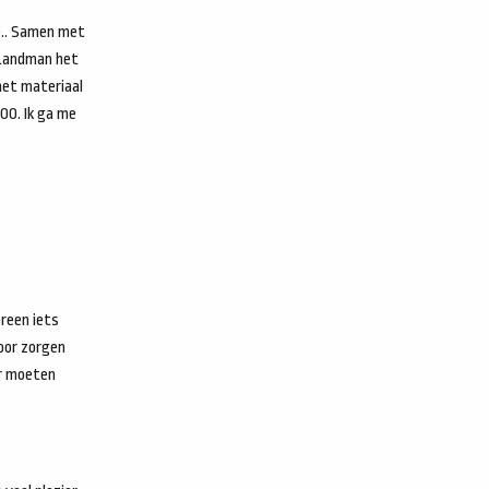
2e.. Samen met
 Landman het
 het materiaal
00. Ik ga me
ereen iets
voor zorgen
er moeten