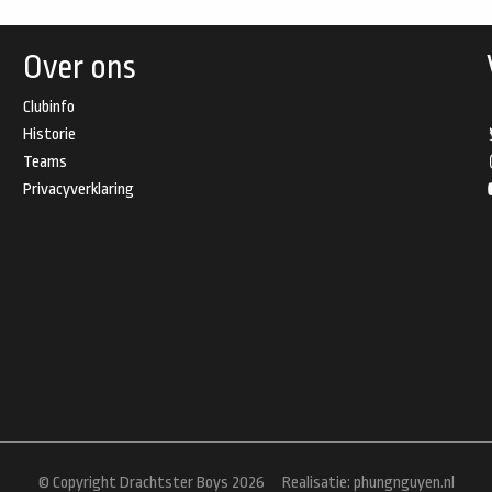
Over ons
Clubinfo
Historie
Teams
Privacyverklaring
© Copyright Drachtster Boys 2026
Realisatie:
phungnguyen.nl