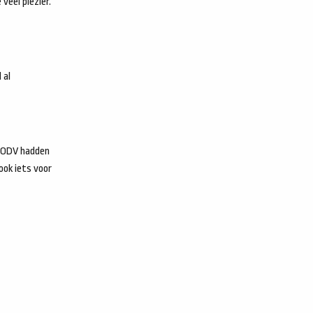
veel plezier.
 al
ij ODV hadden
ook iets voor