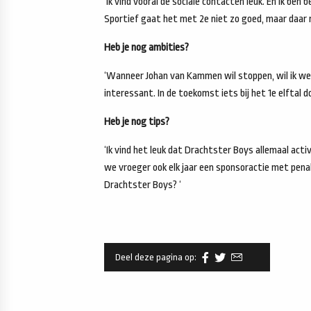
‘ik vind vooral de sociale contacten leuk. En ik ben
Sportief gaat het met 2e niet zo goed, maar daar m
Heb je nog ambities?
‘Wanneer Johan van Kammen wil stoppen, wil ik wel
interessant. In de toekomst iets bij het 1e elftal do
Heb je nog tips?
‘Ik vind het leuk dat Drachtster Boys allemaal act
we vroeger ook elk jaar een sponsoractie met penal
Drachtster Boys? ‘
Deel deze pagina op: