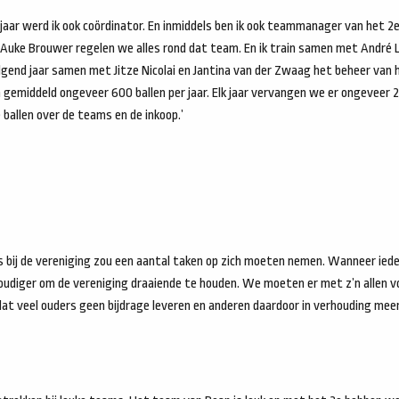
n jaar werd ik ook coördinator. En inmiddels ben ik ook teammanager van het 
n Auke Brouwer regelen we alles rond dat team. En ik train samen met André
volgend jaar samen met Jitze Nicolai en Jantina van der Zwaag het beheer van
 gemiddeld ongeveer 600 ballen per jaar. Elk jaar vervangen we er ongeveer 2
ballen over de teams en de inkoop.’
n is bij de vereniging zou een aantal taken op zich moeten nemen. Wanneer ied
nvoudiger om de vereniging draaiende te houden. We moeten er met z’n allen 
 dat veel ouders geen bijdrage leveren en anderen daardoor in verhouding me