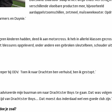
verschillende vloeibare producten mee, bijvoorbeeld
aardappelstoomschillen, zetmeel, maïsweekwater. Opd
Farmers en Duynie.’
geen kinderen hadden, deed ik aan motorcross. Ik heb in allerlei klassen gecros
 blessures opgeleverd, onder andere een gebroken sleutelbeen, schouder ui
eeper bij ODV. Toen ik naar Drachten ben verhuisd, ben ik gestopt.’
n, adviseerde mijn buurman om naar Drachtster Boys te gaan. Dat was volge
tijd van Drachtster Boys…. Dat moest dus inderdaad wel een goede club zijn.‘
doe je zoal?