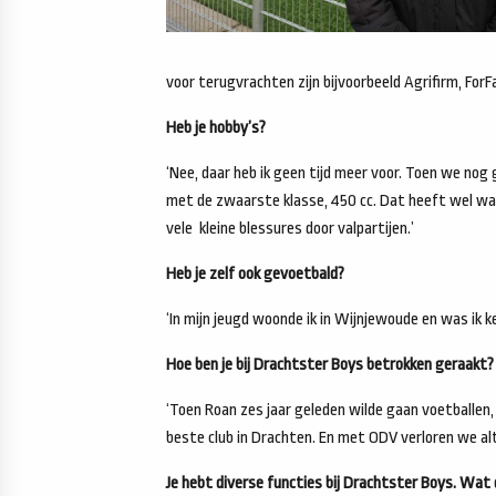
voor terugvrachten zijn bijvoorbeeld Agrifirm, For
Heb je hobby’s?
‘Nee, daar heb ik geen tijd meer voor. Toen we nog 
met de zwaarste klasse, 450 cc. Dat heeft wel wat
vele kleine blessures door valpartijen.’
Heb je zelf ook gevoetbald?
‘In mijn jeugd woonde ik in Wijnjewoude en was ik k
Hoe ben je bij Drachtster Boys betrokken geraakt?
‘Toen Roan zes jaar geleden wilde gaan voetballe
beste club in Drachten. En met ODV verloren we al
Je hebt diverse functies bij Drachtster Boys. Wat 