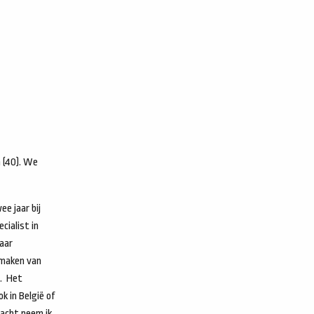
a (40). We
e jaar bij
cialist in
naar
 maken van
n. Het
k in België of
racht neem ik