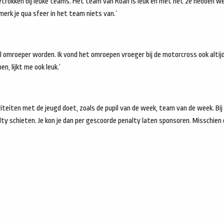
 betrokken bij leuke teams. Het team van Roan is leuk en met het 2e hebben we 
erk je qua sfeer in het team niets van.’
 omroeper worden. Ik vond het omroepen vroeger bij de motorcross ook altijd
en, lijkt me ook leuk.’
iviteiten met de jeugd doet, zoals de pupil van de week, team van de week. B
ty schieten. Je kon je dan per gescoorde penalty laten sponsoren. Misschien 