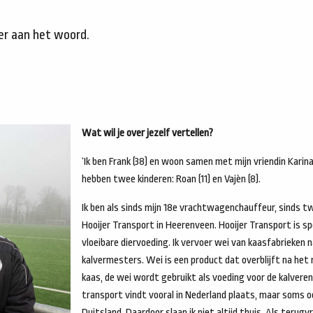
ter aan het woord.
Wat wil je over jezelf vertellen?
‘Ik ben Frank (38) en woon samen met mijn vriendin Karin
hebben twee kinderen: Roan (11) en Vajèn (8).
Ik ben als sinds mijn 18e vrachtwagenchauffeur, sinds twe
Hooijer Transport in Heerenveen. Hooijer Transport is spe
vloeibare diervoeding. Ik vervoer wei van kaasfabrieken 
kalvermesters. Wei is een product dat overblijft na het
kaas, de wei wordt gebruikt als voeding voor de kalvere
transport vindt vooral in Nederland plaats, maar soms oo
Duitsland. Daardoor slaap ik niet altijd thuis. Als terugv