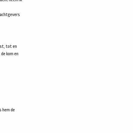
rachtgevers
st, tot en
t de kom en
ns hem de