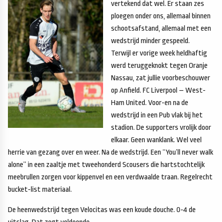
vertekend dat wel. Er staan zes
ploegen onder ons, allemaal binnen
schootsafstand, allemaal met een
wedstrijd minder gespeeld.
Terwijl er vorige week heldhaftig
werd teruggeknokt tegen Oranje
Nassau, zat jullie voorbeschouwer
op Anfield. FC Liverpool – West-
Ham United. Voor-en na de
wedstrijd in een Pub vlak bij het
stadion. De supporters vrolijk door
elkaar. Geen wanklank. Wel veel
herrie van gezang over en weer. Na de wedstrijd. Een “You’ll never walk
alone” in een zaaltje met tweehonderd Scousers die hartstochtelijk
meebrullen zorgen voor kippenvel en een verdwaalde traan. Regelrecht
bucket-list materiaal.
De heenwedstrijd tegen Velocitas was een koude douche. 0-4 de